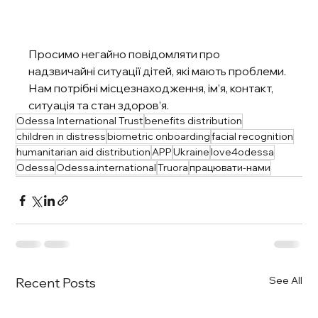
Просимо негайно повідомляти про 
надзвичайні ситуації дітей, які мають проблеми. 
Нам потрібні місцезнаходження, ім’я, контакт, 
ситуація та стан здоров’я.
Odessa International Trust
benefits distribution
children in distress
biometric onboarding
facial recognition
humanitarian aid distribution
APP
Ukraine
love4odessa
Odessa
Odessa.international
Truora
працювати-нами
See All
Recent Posts