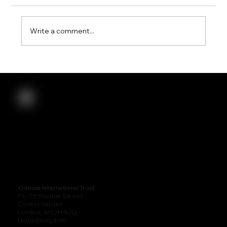
Write a comment...
VCC Retirement is Funding Amazon
Conservation & Humanitarian Aid
Odessa International Trust
71 – 75 Shelton Street
Covent Garden
London, WC2H 9JQ
United Kingdom